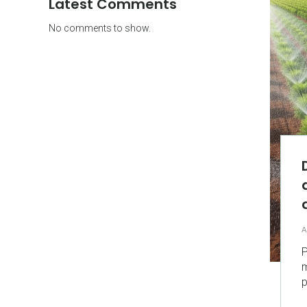
Latest Comments
No comments to show.
A
P
m
p